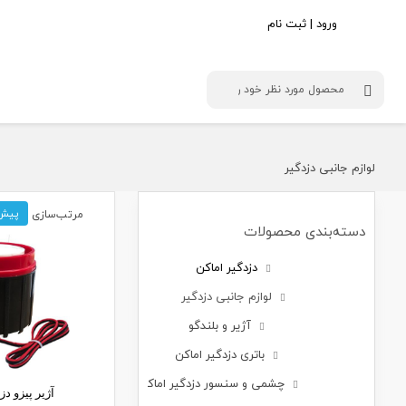
ورود | ثبت نام
داهواDahua
سایلکس Silex
سوییچ شبکه
کلاسیک assic
بادی گاردGurd
دستگاه ضبط تصاویر HDCVI
دستگاه 
لوازم جانبی دزدگیر
دستگاه ضبط تصاویرIP
دستگاه 
دوربین HDCVI
دوربین HD
مرتب‌سازی
پیش
دوربین شبکه IP
دوربین 
دسته‌بندی محصولات
دزدگیر اماکن
پنل های اعلام سرقت
جی ام 
لوازم جانبی دزدگیر
آژیر و بلندگو
باتری دزدگیر اماکن
چشمی و سنسور دزدگیر اماکن
آژیر پیزو دز