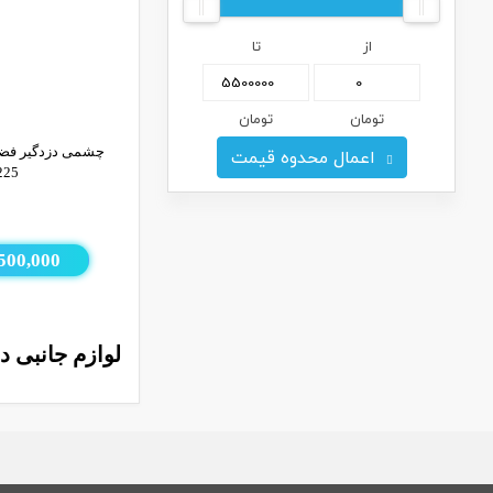
از
تا
تومان
تومان
اعمال محدوه قیمت
چشمی دزدگیر فضا
225
500,000
لوازم جانبی د