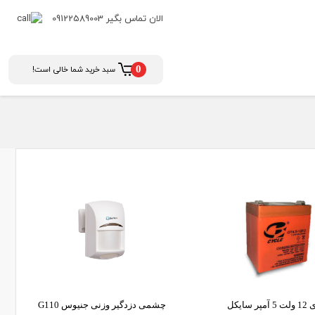
الان تماس بگیر
09122589003
سبد خرید شما خالی است!
0
لوازم جانبی دزدگیر
آژیر و بلندگو
باتری دزدگیر اماکن
چشمی و سنسور دزدگیر اماکن
سیم و کابل دزدگیر
پر سایکل
چشمی دزدگیر وزنی جنیوس G110