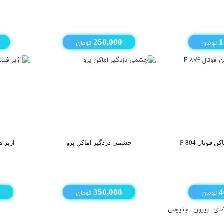
1
تومان
250,000
تومان
فوتال F-804
چشمی دزدگیر اماکن پرو
آژیر ف
4
تومان
350,000
تومان
0