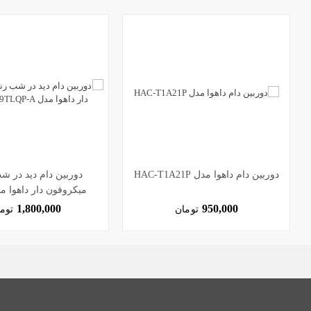
دوربین دام داهوا مدل HAC-T1A21P
دوربین دام دید در 
1209TLQP-A
1,800,000
950,000
تومان
توم