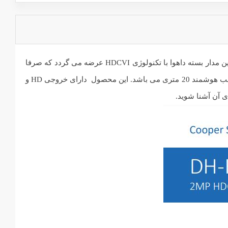
دوربین مدار بسته T2A21P داهوا یکی دیگر از دوربین های ثابت دام داهوا است که با رزولوشن تصویری 2 مگاپیکسلی عرضه می شود. دوربین مدار بسته داهوا با تکنولوژی HDCVI عرضه می گردد که صرفا
توسط خود شرکت داهوا معرفی شده و به نوعی مدل پیشرفته دوربین های آنالوگ قدیمی است. لنز این دوربین ثابت است و دارای دید در شب هوشمند 20 متری می باشد. این محصول دارای خروجی HD و