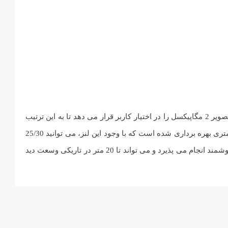
مهمترین موضوعی که در هنگام خرید دوربین مداربسته داهوا نظر مشتریان را جلب می کند، رزولوشن تصویر آن است. این دوربین کیفیت تصویر 2 مگاپیکسل را در اختیار کاربر قرار می دهد تا به این ترتیب
جزییات زیادی در اختیار داشته باشید. کیفیت بیان شده توسط لنز دوربین مدار بسته تامین می شود که در این دوربین از لنزثابت 3.6 میلی متری بهره برداری شده است که با وجود این لنز، می توانید 25/30
فریم از هر ثانیه را در اختیار داشته باشید. تصویر برداری لنز دوربین مداربسته در تاریکی شب با روشن کردن مادون قرمز به صورت تمام هوشمند انجام می پذیرد و می تواند تا 20 متر در تاریکی وسعت دید