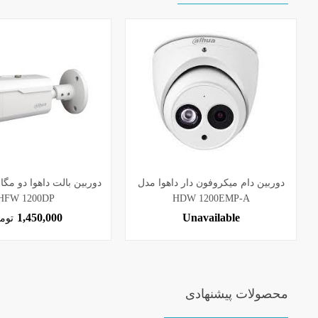
دوربین دام میکروفون دار داهوا مدل
دوربین بالت داهوا دو مگ
HFW 1200DP
HDW 1200EMP-A
1,450,000
Unavailable
توم
محصولات پیشنهادی