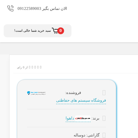
الان تماس بگیر
09122589003
0
سبد خرید شما خالی است!
لوازم جانبی دزدگیر
آژیر و بلندگو
باتری دزدگیر اماکن
چشمی و سنسور دزدگیر اماکن
از 0 رای
سیم و کابل دزدگیر
فروشنده:
فروشگاه سیستم های حفاظتی
برند:
داهوا
گارانتی:
دوساله