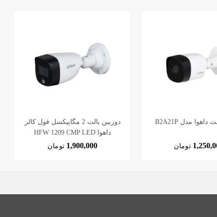
داهوا مدل B2A21P
دوربین بالت 2 مگاپیکسل فول کالر
داهوا HFW 1209 CMP LED
1,900,000
1,250,0
تومان
تومان