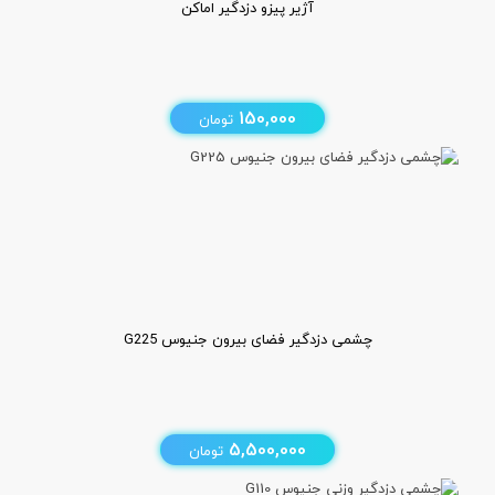
آژیر پیزو دزدگیر اماکن
150,000
تومان
چشمی دزدگیر فضای بیرون جنیوس G225
5,500,000
تومان