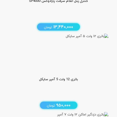
کنترل پنل اعلام سرقت پارادوکس SP4000
13,440,000
تومان
باتری 12 ولت 5 آمپر سایکل
950,000
تومان