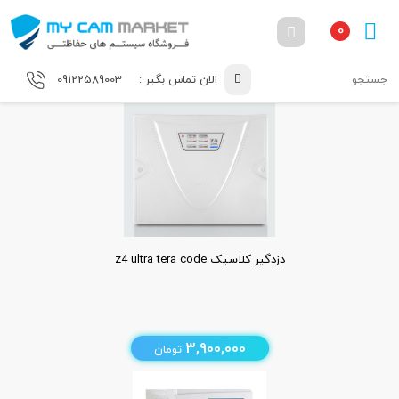
0
الان تماس بگیر :
09122589003
دزدگیر کلاسیک z4 ultra tera code
3,900,000
تومان