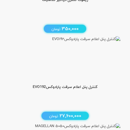
350,000
تومان
کنترل پنل اعلام سرقت پارادوکسEVO192
27,600,000
تومان